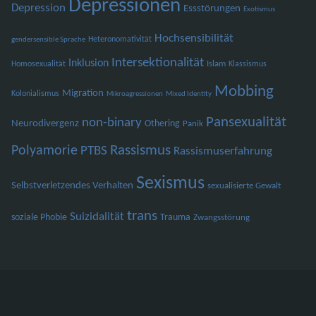
Depressionen
Depression
Essstörungen
Exotismus
Hochsensibilität
Heteronomativität
gendersensible Sprache
Intersektionalität
Inklusion
Islam
Homosexualität
Klassismus
Mobbing
Migration
Kolonialismus
Mikroagressionen
Mixed Identity
Pansexualität
non-binary
Neurodivergenz
Othering
Panik
Polyamorie
Rassismus
PTBS
Rassismuserfahrung
Sexismus
Selbstverletzendes Verhalten
sexualisierte Gewalt
trans
Suizidalität
soziale Phobie
Trauma
Zwangsstörung