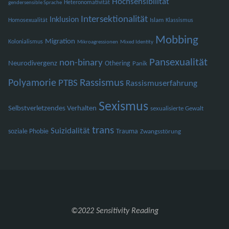
Hochsensibilität
Heteronomativität
gendersensible Sprache
Intersektionalität
Inklusion
Islam
Homosexualität
Klassismus
Mobbing
Migration
Kolonialismus
Mikroagressionen
Mixed Identity
Pansexualität
non-binary
Neurodivergenz
Othering
Panik
Polyamorie
Rassismus
PTBS
Rassismuserfahrung
Sexismus
Selbstverletzendes Verhalten
sexualisierte Gewalt
trans
Suizidalität
soziale Phobie
Trauma
Zwangsstörung
©2022 Sensitivity Reading