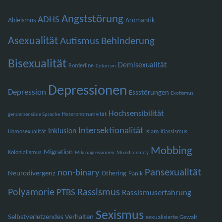
Angststörung
ADHS
Ableismus
Aromantik
Asexualität
Autismus
Behinderung
Bisexualität
Demisexualität
Borderline
Colorism
Depressionen
Depression
Essstörungen
Exotismus
Hochsensibilität
Heteronomativität
gendersensible Sprache
Intersektionalität
Inklusion
Islam
Homosexualität
Klassismus
Mobbing
Migration
Kolonialismus
Mikroagressionen
Mixed Identity
Pansexualität
non-binary
Neurodivergenz
Othering
Panik
Polyamorie
Rassismus
PTBS
Rassismuserfahrung
Sexismus
Selbstverletzendes Verhalten
sexualisierte Gewalt