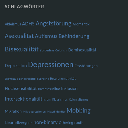
SCHLAGWÖRTER
Angststörung
ADHS
Ableismus
Aromantik
Asexualität
Autismus
Behinderung
Bisexualität
Demisexualität
Borderline
Colorism
Depressionen
Depression
Essstörungen
Heteronomativität
Exotismus
gendersensible Sprache
Hochsensibilität
Inklusion
Homosexualität
Intersektionalität
Islam
Klassismus
Kolonialismus
Mobbing
Migration
Mikroagressionen
Mixed Identity
non-binary
Neurodivergenz
Othering
Panik