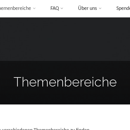
hemenbereiche
FAQ
Über uns
Spend
ip
o
ontent
Themenbereiche