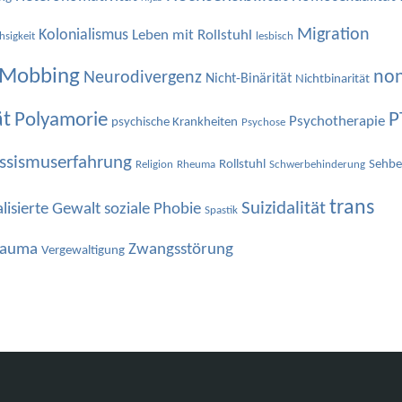
Migration
Kolonialismus
Leben mit Rollstuhl
hsigkeit
lesbisch
Mobbing
non
Neurodivergenz
Nicht-Binärität
Nichtbinarität
ät
Polyamorie
P
Psychotherapie
psychische Krankheiten
Psychose
ssismuserfahrung
Rollstuhl
Sehbe
Religion
Rheuma
Schwerbehinderung
trans
Suizidalität
soziale Phobie
lisierte Gewalt
Spastik
rauma
Zwangsstörung
Vergewaltigung