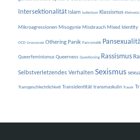
Intersektionalität
Islam
Klassismus
Judentum
Kleinwüc
Mikroagressionen
Misogynie
Mixed Identity
Missbrauch
Pansexualit
Othering
Panik
OCD
Panromatik
Orientalistik
Rassismus
Ra
Queerness
Queerfeminismus
Questioning
Sexismus
Selbstverletzendes Verhalten
sexua
T
Transidentität
transmaskulin
Transgeschlechtlichkeit
Trauer