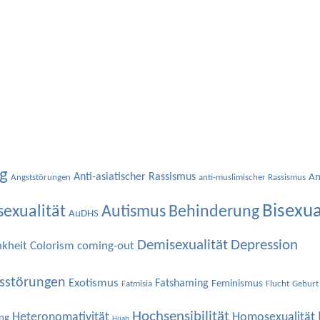
g
Anti-asiatischer Rassismus
An
Angststörungen
anti-muslimischer Rassismus
Bisexua
sexualität
Autismus
Behinderung
AuDHS
Depression
Demisexualität
nkheit
Colorism
coming-out
sstörungen
Exotismus
Fatshaming
Feminismus
Fatmisia
Flucht
Geburt
Hochsensibilität
Heteronomativität
Homosexualität
ng
Hijab