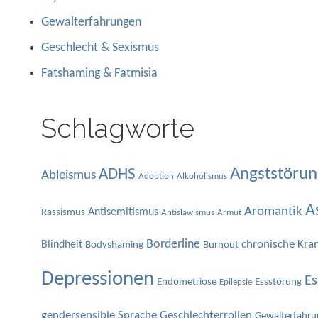
Gewalterfahrungen
Geschlecht & Sexismus
Fatshaming & Fatmisia
Schlagworte
Angststörun
ADHS
Ableismus
Adoption
Alkoholismus
A
Aromantik
Antisemitismus
Rassismus
Antislawismus
Armut
Borderline
chronische Kra
Blindheit
Bodyshaming
Burnout
Depressionen
Es
Endometriose
Essstörung
Epilepsie
gendersensible Sprache
Geschlechterrollen
Gewalterfahru