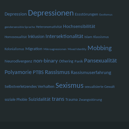
Depressionen
Depression
Essstörungen
Exotismus
Hochsensibilität
Heteronomativität
gendersensible Sprache
Intersektionalität
Inklusion
Islam
Homosexualität
Klassismus
Mobbing
Migration
Kolonialismus
Mikroagressionen
Mixed Identity
Pansexualität
non-binary
Neurodivergenz
Othering
Panik
Polyamorie
Rassismus
PTBS
Rassismuserfahrung
Sexismus
Selbstverletzendes Verhalten
sexualisierte Gewalt
trans
Suizidalität
soziale Phobie
Trauma
Zwangsstörung