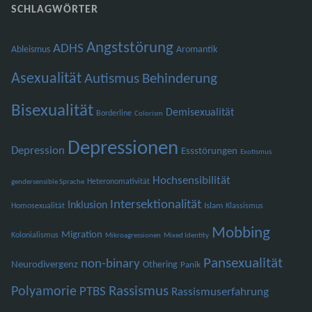
SCHLAGWÖRTER
Angststörung
ADHS
Ableismus
Aromantik
Asexualität
Autismus
Behinderung
Bisexualität
Demisexualität
Borderline
Colorism
Depressionen
Depression
Essstörungen
Exotismus
Hochsensibilität
Heteronomativität
gendersensible Sprache
Intersektionalität
Inklusion
Islam
Homosexualität
Klassismus
Mobbing
Migration
Kolonialismus
Mikroagressionen
Mixed Identity
Pansexualität
non-binary
Neurodivergenz
Othering
Panik
Polyamorie
Rassismus
PTBS
Rassismuserfahrung