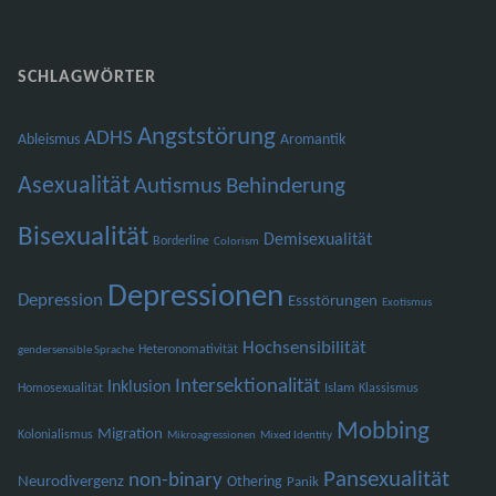
SCHLAGWÖRTER
Angststörung
ADHS
Ableismus
Aromantik
Asexualität
Autismus
Behinderung
Bisexualität
Demisexualität
Borderline
Colorism
Depressionen
Depression
Essstörungen
Exotismus
Hochsensibilität
Heteronomativität
gendersensible Sprache
Intersektionalität
Inklusion
Islam
Homosexualität
Klassismus
Mobbing
Migration
Kolonialismus
Mikroagressionen
Mixed Identity
Pansexualität
non-binary
Neurodivergenz
Othering
Panik