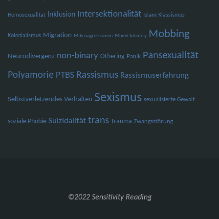
Intersektionalität
Inklusion
Islam
Homosexualität
Klassismus
Mobbing
Migration
Kolonialismus
Mikroagressionen
Mixed Identity
Pansexualität
non-binary
Neurodivergenz
Othering
Panik
Polyamorie
Rassismus
PTBS
Rassismuserfahrung
Sexismus
Selbstverletzendes Verhalten
sexualisierte Gewalt
trans
Suizidalität
soziale Phobie
Trauma
Zwangsstörung
©2022 Sensitivity Reading