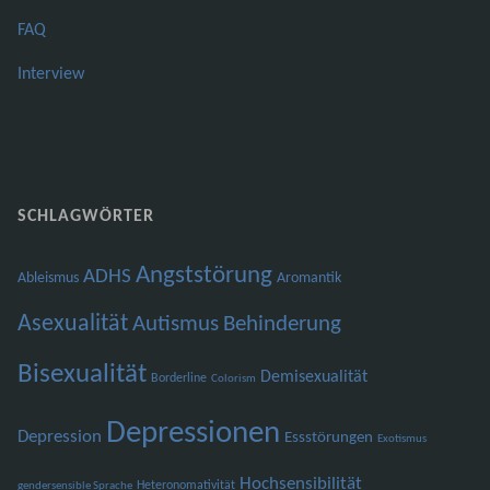
FAQ
Interview
SCHLAGWÖRTER
Angststörung
ADHS
Ableismus
Aromantik
Asexualität
Autismus
Behinderung
Bisexualität
Demisexualität
Borderline
Colorism
Depressionen
Depression
Essstörungen
Exotismus
Hochsensibilität
Heteronomativität
gendersensible Sprache