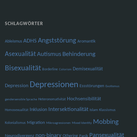
SCHLAGWÖRTER
Angststörung
ADHS
Ableismus
Aromantik
Asexualität
Autismus
Behinderung
Bisexualität
Demisexualität
Borderline
Colorism
Depressionen
Depression
Essstörungen
Exotismus
Hochsensibilität
Heteronomativität
gendersensible Sprache
Intersektionalität
Inklusion
Islam
Homosexualität
Klassismus
Mobbing
Migration
Kolonialismus
Mikroagressionen
Mixed Identity
Pansexualität
non-binary
Neurodivergenz
Othering
Panik