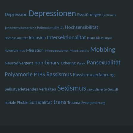
Depressionen
Depression
Essstörungen
Exotismus
Hochsensibilität
Heteronomativität
gendersensible Sprache
Intersektionalität
Inklusion
Islam
Homosexualität
Klassismus
Mobbing
Migration
Kolonialismus
Mikroagressionen
Mixed Identity
Pansexualität
non-binary
Neurodivergenz
Othering
Panik
Polyamorie
Rassismus
PTBS
Rassismuserfahrung
Sexismus
Selbstverletzendes Verhalten
sexualisierte Gewalt
trans
Suizidalität
soziale Phobie
Trauma
Zwangsstörung