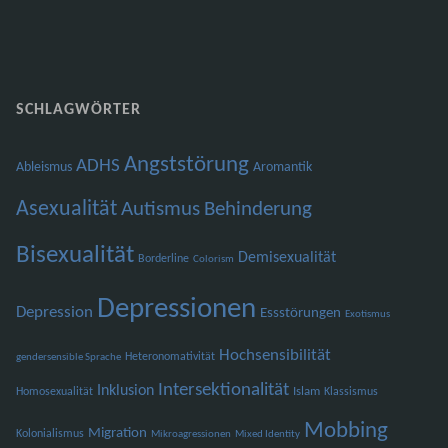
SCHLAGWÖRTER
Angststörung
ADHS
Ableismus
Aromantik
Asexualität
Autismus
Behinderung
Bisexualität
Demisexualität
Borderline
Colorism
Depressionen
Depression
Essstörungen
Exotismus
Hochsensibilität
Heteronomativität
gendersensible Sprache
Intersektionalität
Inklusion
Islam
Homosexualität
Klassismus
Mobbing
Migration
Kolonialismus
Mikroagressionen
Mixed Identity