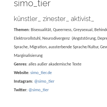
simo_tier
künstler_ zinester_ aktivist_
Themen
: Bisexualität, Queerness, Greysexual, Behin
Elektrorollstuhl, Neurodivergenz (Angststörung, Depres
Sprache, Migration, aussterbende Sprache/Kultur, Gewa
Marginalisierung
Genres
: alles außer akademische Texte
Website
:
simo_tier.de
Instagram
:
@simo_tier
Twitter
:
@simo_tier