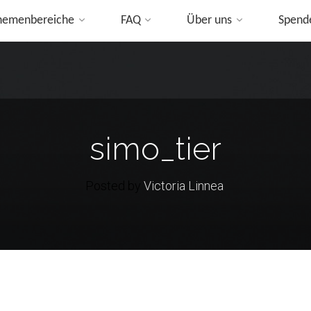
hemenbereiche
FAQ
Über uns
Spend
ip
o
ontent
simo_tier
Posted by
Victoria Linnea