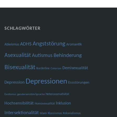
SCHLAGWÖRTER
Angststörung
ADHS
Ableismus
Aromantik
Asexualität
Autismus
Behinderung
Bisexualität
Demisexualität
Borderline
Colorism
Depressionen
Depression
Essstörungen
Heteronomativität
Exotismus
gendersensible Sprache
Hochsensibilität
Inklusion
Homosexualität
Intersektionalität
Islam
Klassismus
Kolonialismus