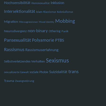
Hochsensibilität
Inklusion
Homosexualität
Intersektionalität
Islam
Klassismus
Kolonialismus
Mobbing
Migration
Mikroagressionen
Mixed Identity
non-binary
Neurodivergenz
Othering
Panik
Pansexualität
Polyamorie
PTBS
Rassismus
Rassismuserfahrung
Sexismus
Selbstverletzendes Verhalten
trans
Suizidalität
soziale Phobie
sexualisierte Gewalt
Trauma
Zwangsstörung