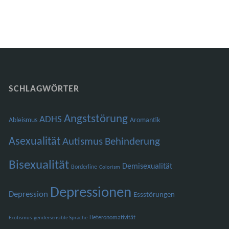
SCHLAGWÖRTER
Angststörung
ADHS
Ableismus
Aromantik
Asexualität
Autismus
Behinderung
Bisexualität
Demisexualität
Borderline
Colorism
Depressionen
Depression
Essstörungen
Heteronomativität
Exotismus
gendersensible Sprache