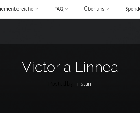
hemenbereiche
FAQ
Über uns
Spend
ip
o
ontent
Victoria Linnea
Posted by
Tristan