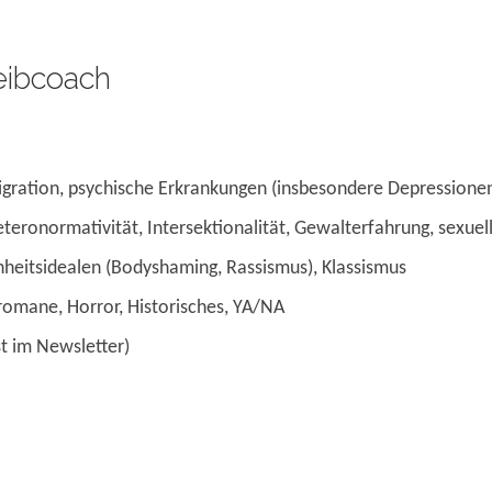
reibcoach
igration, psychische Erkrankungen (insbesondere Depressionen
Heteronormativität, Intersektionalität, Gewalterfahrung, sexuel
heitsidealen (Bodyshaming, Rassismus), Klassismus
esromane, Horror, Historisches, YA/NA
st im Newsletter)