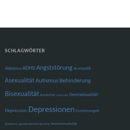
SCHLAGWÖRTER
Angststörung
ADHS
Ableismus
Aromantik
Asexualität
Autismus
Behinderung
Bisexualität
Demisexualität
Borderline
Colorism
Depressionen
Depression
Essstörungen
Heteronomativität
Exotismus
gendersensible Sprache