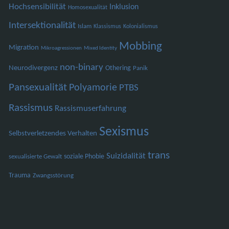
Hochsensibilität
Inklusion
Homosexualität
Intersektionalität
Islam
Klassismus
Kolonialismus
Mobbing
Migration
Mikroagressionen
Mixed Identity
non-binary
Neurodivergenz
Othering
Panik
Pansexualität
Polyamorie
PTBS
Rassismus
Rassismuserfahrung
Sexismus
Selbstverletzendes Verhalten
trans
Suizidalität
soziale Phobie
sexualisierte Gewalt
Trauma
Zwangsstörung