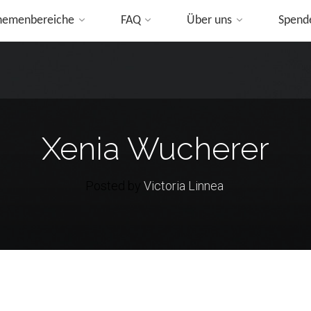
hemenbereiche
FAQ
Über uns
Spend
ip
o
ontent
Xenia Wucherer
Posted by
Victoria Linnea