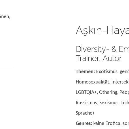
onen,
Aşkın-Hay
Diversity- & 
Trainer, Autor
Themen:
Exotismus, gend
Homosexualität, Intersekti
LGBTQIA+, Othering, Peop
Rassismus, Sexismus, Türk
Sprache)
Genres:
keine Erotica, son