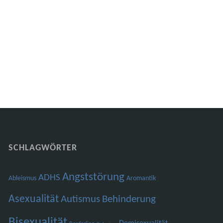
ng
SCHLAGWÖRTER
Angststörung
ADHS
Ableismus
Aromantik
Asexualität
Autismus
Behinderung
Bisexualität