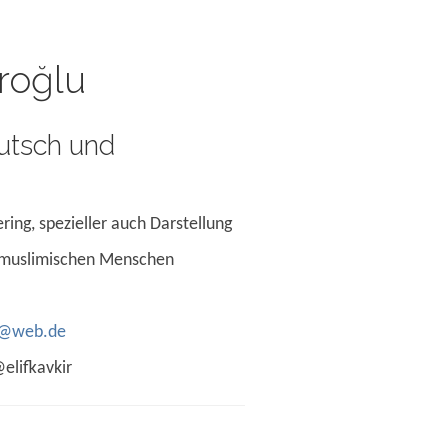
eroğlu
eutsch und
ring, spezieller auch Darstellung
 muslimischen Menschen
lu@web.de
@elifkavkir