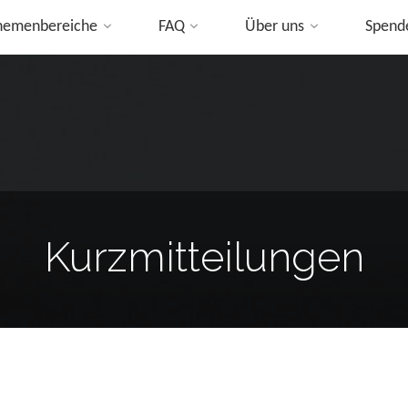
hemenbereiche
FAQ
Über uns
Spend
ip
o
ontent
Kurzmitteilungen