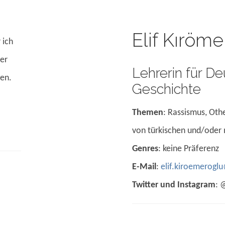
Elif Kıröm
 ich
her
Lehrerin für D
gen.
Geschichte
Themen
: Rassismus, Othe
von türkischen und/oder
Genres
: keine Präferenz
E-Mail
:
elif.kiroemerog
Twitter und Instagram
: 