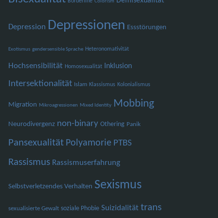
Demisexualität
Borderline
Colorism
Depressionen
Depression
Essstörungen
Heteronomativität
Exotismus
gendersensible Sprache
Hochsensibilität
Inklusion
Homosexualität
Intersektionalität
Islam
Klassismus
Kolonialismus
Mobbing
Migration
Mikroagressionen
Mixed Identity
non-binary
Neurodivergenz
Othering
Panik
Pansexualität
Polyamorie
PTBS
Rassismus
Rassismuserfahrung
Sexismus
Selbstverletzendes Verhalten
trans
Suizidalität
soziale Phobie
sexualisierte Gewalt