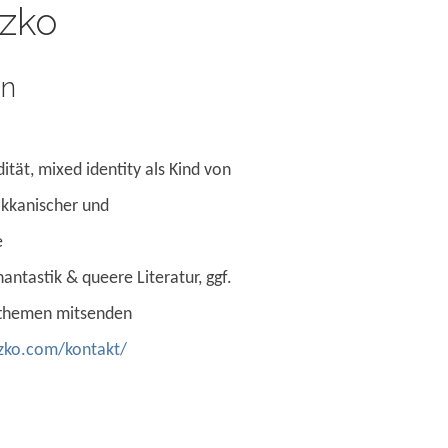
zko
in
dität, mixed identity als Kind von
kkanischer und
e
hantastik & queere Literatur, ggf.
tthemen mitsenden
zko.com/kontakt/