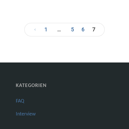
1
…
5
6
7
Seitennummerieru
der
Beiträge
KATEGORIEN
FAQ
Interview