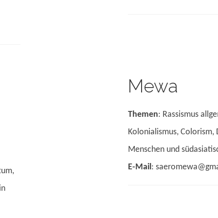
Mewa
Themen
: Rassismus allge
Kolonialismus, Colorism, 
Menschen und südasiatisch
E-Mail
: saeromewa@gma
tum,
in