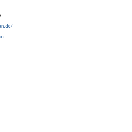
e
an.de/
an